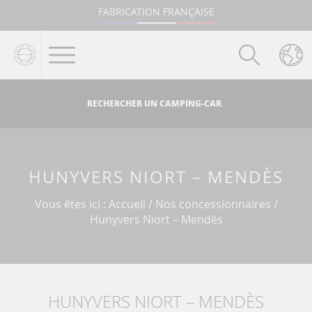
Aller au texte
Aller au menu
FABRICATION FRANÇAISE
Passer
Menu principal
au
contenu
RECHERCHER UN CAMPING-CAR
HUNYVERS NIORT – MENDÈS
Vous êtes ici :
Accueil
/
Nos concessionnaires
/
Hunyvers Niort – Mendès
HUNYVERS NIORT – MENDÈS