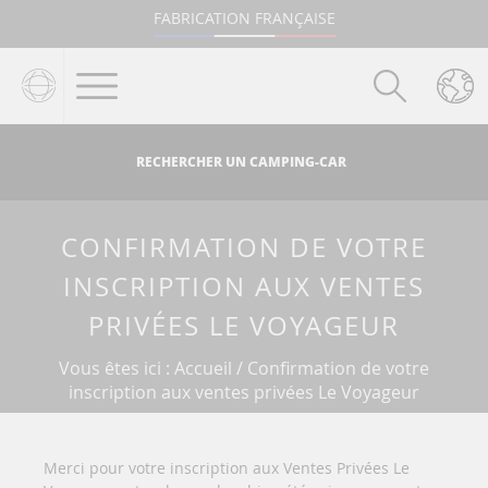
Aller au texte
Aller au menu
FABRICATION FRANÇAISE
Passer
Menu principal
au
contenu
RECHERCHER UN CAMPING-CAR
CONFIRMATION DE VOTRE
INSCRIPTION AUX VENTES
PRIVÉES LE VOYAGEUR
Vous êtes ici :
Accueil
/
Confirmation de votre
inscription aux ventes privées Le Voyageur
Merci pour votre inscription aux Ventes Privées Le