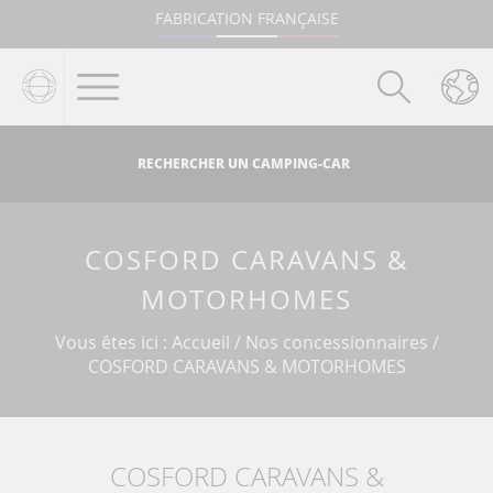
Aller au texte
Aller au menu
FABRICATION FRANÇAISE
Passer
Menu principal
au
contenu
RECHERCHER UN CAMPING-CAR
COSFORD CARAVANS &
MOTORHOMES
Vous êtes ici :
Accueil
/
Nos concessionnaires
/
COSFORD CARAVANS & MOTORHOMES
COSFORD CARAVANS &